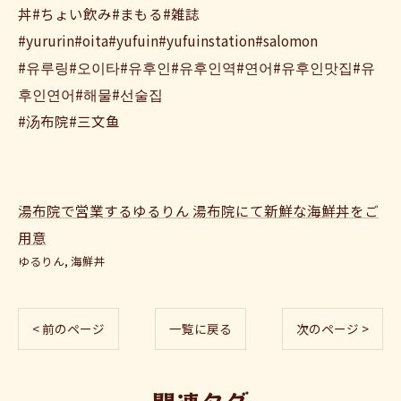
丼#ちょい飲み#まもる#雑誌
#yururin#oita#yufuin#yufuinstation#salomon
#유루링#오이타#유후인#유후인역#연어#유후인맛집#유
후인연어#해물#선술집
#汤布院#三文鱼
湯布院で営業するゆるりん
湯布院にて新鮮な海鮮丼をご
用意
ゆるりん
海鮮丼
< 前のページ
一覧に戻る
次のページ >