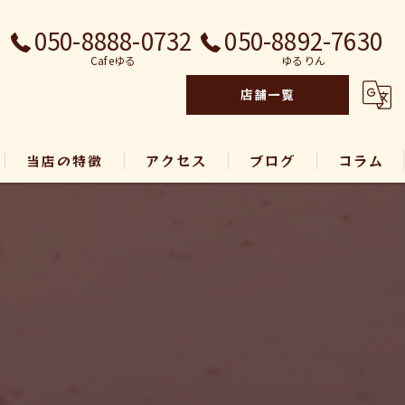
050-8888-0732
050-8892-7630
Cafeゆる
ゆるりん
店舗一覧
当店の特徴
アクセス
ブログ
コラム
ランチ
ゆるりん
ディナー
ゆるとん
海鮮丼
定食
とんかつ